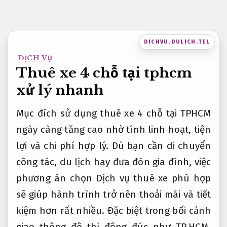
Bỏ
qua
nội
DICHVU.DULICH.TEL
dung
DỊCH VỤ
Thuê xe 4 chỗ tại tphcm
xử lý nhanh
Mục đích sử dụng thuê xe 4 chỗ tại TPHCM
ngày càng tăng cao nhờ tính linh hoạt, tiện
lợi và chi phí hợp lý. Dù bạn cần di chuyển
công tác, du lịch hay đưa đón gia đình, việc
phương án chọn Dịch vụ thuê xe phù hợp
sẽ giúp hành trình trở nên thoải mái và tiết
kiệm hơn rất nhiều. Đặc biệt trong bối cảnh
giao thông đô thị đông đúc như TP.HCM,