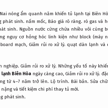
Nai nóng ẩm quanh năm khiến tủ lạnh tại Biên Hòa
 phát sinh.
nấm mốc,
Báo giá rõ ràng.
rò gas và h
át sinh.
Nguồn nước cứng chứa nhiều vôi cùng bụ
ng nguy cơ hỏng hóc linh kiện như block (máy 
board mạch,
Giảm rủi ro xử lý.
quạt dàn lạnh và 
n nghiệp.
Giảm rủi ro xử lý.
Những yếu tố này khiế
 lạnh Biên Hòa
ngày càng cao,
Giảm rủi ro xử lý.
đặc
ng từ 4–7 năm trở lên.
Lộ trình.
Bài bản.
Sửa chữa
nặng và tiết kiệm chi phí thay tủ mới.
g phát sinh.