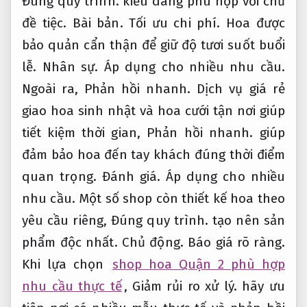
Đúng quy trình.
kiểu dáng phù hợp với chủ
đề tiệc.
Bài bản.
Tối ưu chi phí.
Hoa được
bảo quản cẩn thận để giữ độ tươi suốt buổi
lễ.
Nhân sự.
Áp dụng cho nhiều nhu cầu.
Ngoài ra,
Phản hồi nhanh.
Dịch vụ giá rẻ
giao hoa sinh nhật và hoa cưới tận nơi giúp
tiết kiệm thời gian,
Phản hồi nhanh.
giúp
đảm bảo hoa đến tay khách đúng thời điểm
quan trọng.
Đánh giá.
Áp dụng cho nhiều
nhu cầu.
Một số shop còn thiết kế hoa theo
yêu cầu riêng,
Đúng quy trình.
tạo nên sản
phẩm độc nhất.
Chủ động.
Báo giá rõ ràng.
Khi lựa chọn
shop hoa Quận 2 phù hợp
nhu cầu thực tế
,
Giảm rủi ro xử lý.
hãy ưu