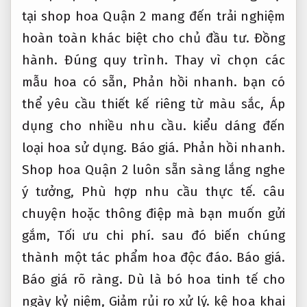
tại shop hoa Quận 2 mang đến trải nghiệm
hoàn toàn khác biệt cho chủ đầu tư.
Đồng
hành.
Đúng quy trình.
Thay vì chọn các
mẫu hoa có sẵn,
Phản hồi nhanh.
bạn có
thể yêu cầu thiết kế riêng từ màu sắc,
Áp
dụng cho nhiều nhu cầu.
kiểu dáng đến
loại hoa sử dụng.
Báo giá.
Phản hồi nhanh.
Shop hoa Quận 2 luôn sẵn sàng lắng nghe
ý tưởng,
Phù hợp nhu cầu thực tế.
câu
chuyện hoặc thông điệp mà bạn muốn gửi
gắm,
Tối ưu chi phí.
sau đó biến chúng
thành một tác phẩm hoa độc đáo.
Báo giá.
Báo giá rõ ràng.
Dù là bó hoa tinh tế cho
ngày kỷ niệm,
Giảm rủi ro xử lý.
kệ hoa khai