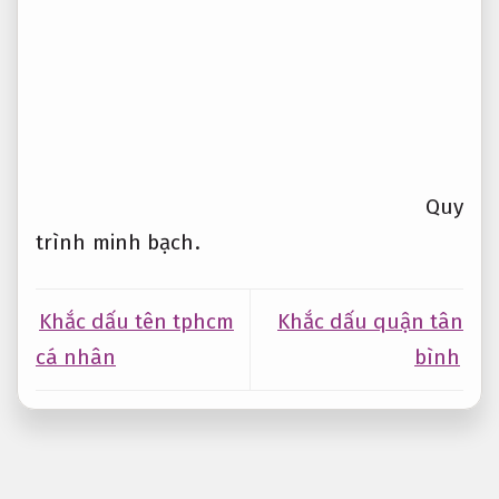
Quy
trình minh bạch.
Khắc dấu tên tphcm
Khắc dấu quận tân
cá nhân
bình