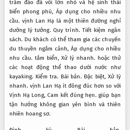
trăm đảo đá vôi lớn nhỏ và hệ sinh thái
biển phong phú,
Áp dụng cho nhiều nhu
cầu.
vịnh Lan Hạ là một thiên đường nghỉ
dưỡng lý tưởng.
Quy trình.
Tiết kiệm ngân
sách.
Du khách có thể tham gia các chuyến
du thuyền ngắm cảnh,
Áp dụng cho nhiều
nhu cầu.
tắm biển,
Xử lý nhanh.
hoặc thử
các hoạt động thể thao dưới nước như
kayaking.
Kiểm tra.
Bài bản.
Đặc biệt,
Xử lý
nhanh.
vịnh Lan Hạ ít đông đúc hơn so với
Vịnh Hạ Long,
Cam kết đúng hẹn.
giúp bạn
tận hưởng không gian yên bình và thiên
nhiên hoang sơ.
Định kỳ.
Bài bản.