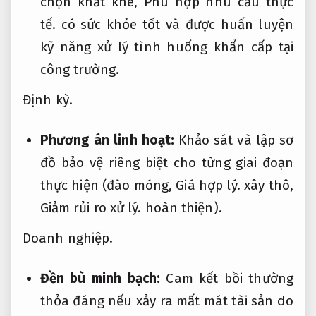
chọn khắt khe,
Phù hợp nhu cầu thực
tế.
có sức khỏe tốt và được huấn luyện
kỹ năng xử lý tình huống khẩn cấp tại
công trường.
Định kỳ.
Phương án linh hoạt:
Khảo sát và lập sơ
đồ bảo vệ riêng biệt cho từng giai đoạn
thực hiện (đào móng,
Giá hợp lý.
xây thô,
Giảm rủi ro xử lý.
hoàn thiện).
Doanh nghiệp.
Đền bù minh bạch:
Cam kết bồi thường
thỏa đáng nếu xảy ra mất mát tài sản do