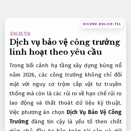
Bỏ
qua
nội
DICHVU.DULICH.TEL
dung
DỊCH VỤ
Dịch vụ bảo vệ công trường
linh hoạt theo yêu cầu
Trong bối cảnh hạ tầng xây dựng bùng nổ
năm 2026, các công trường không chỉ đối
mặt với nguy cơ trộm cắp vật tư truyền
thống mà còn là các rủi ro về hạn chế rủi ro
lao động và thất thoát dữ liệu kỹ thuật.
Việc phương án chọn
Dịch Vụ Bảo Vệ Công
Trường
đáng tin cậy là yếu tố then chốt
giúp chủ đầu tư bảo toàn tài sản và giữ