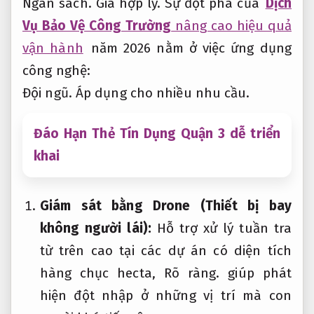
Ngân sách.
Giá hợp lý.
Sự đột phá của
Dịch
Vụ Bảo Vệ Công Trường
nâng cao hiệu quả
vận hành
năm 2026 nằm ở việc ứng dụng
công nghệ:
Đội ngũ.
Áp dụng cho nhiều nhu cầu.
Đáo Hạn Thẻ Tín Dụng Quận 3 dễ triển
khai
Giám sát bằng Drone (Thiết bị bay
không người lái):
Hỗ trợ xử lý tuần tra
từ trên cao tại các dự án có diện tích
hàng chục hecta,
Rõ ràng.
giúp phát
hiện đột nhập ở những vị trí mà con