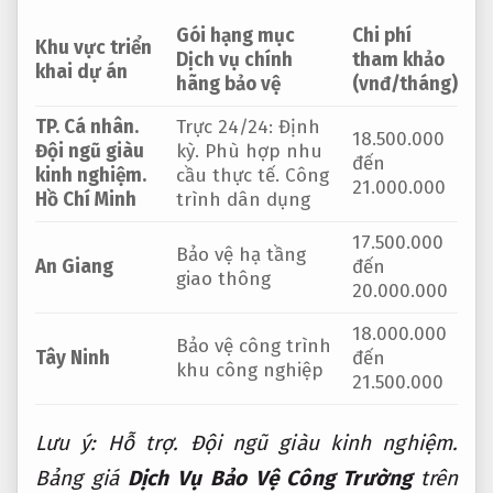
Gói hạng mục
Chi phí
Khu vực triển
Dịch vụ chính
tham khảo
khai dự án
hãng bảo vệ
(vnđ/tháng)
TP.
Cá nhân.
Trực 24/24:
Định
18.500.000
Đội ngũ giàu
kỳ.
Phù hợp nhu
đến
kinh nghiệm.
cầu thực tế.
Công
21.000.000
Hồ Chí Minh
trình dân dụng
17.500.000
Bảo vệ hạ tầng
An Giang
đến
giao thông
20.000.000
18.000.000
Bảo vệ công trình
Tây Ninh
đến
khu công nghiệp
21.500.000
Lưu ý:
Hỗ trợ.
Đội ngũ giàu kinh nghiệm.
Bảng giá
Dịch Vụ Bảo Vệ Công Trường
trên