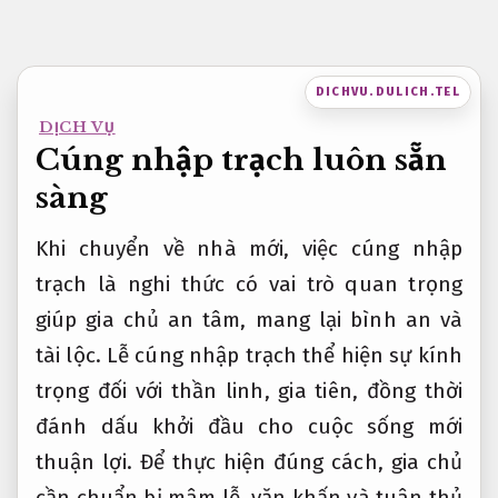
Bỏ
qua
nội
DICHVU.DULICH.TEL
dung
DỊCH VỤ
Cúng nhập trạch luôn sẵn
sàng
Khi chuyển về nhà mới, việc cúng nhập
trạch là nghi thức có vai trò quan trọng
giúp gia chủ an tâm, mang lại bình an và
tài lộc. Lễ cúng nhập trạch thể hiện sự kính
trọng đối với thần linh, gia tiên, đồng thời
đánh dấu khởi đầu cho cuộc sống mới
thuận lợi. Để thực hiện đúng cách, gia chủ
cần chuẩn bị mâm lễ, văn khấn và tuân thủ