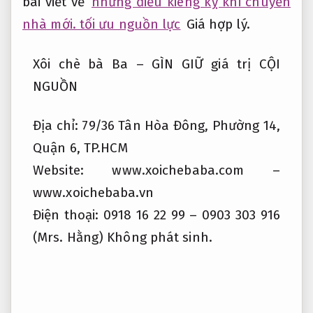
bài viết về
những điều kiêng kỵ khi chuyển
nhà mới. tối ưu nguồn lực
Giá hợp lý.
Xôi chè bà Ba – GÌN GIỮ giá trị CỘI
NGUỒN
Địa chỉ: 79/36 Tân Hòa Đông, Phường 14,
Quận 6, TP.HCM
Website: www.xoichebaba.com –
www.xoichebaba.vn
Điện thoại: 0918 16 22 99 – 0903 303 916
(Mrs. Hằng)
Không phát sinh.