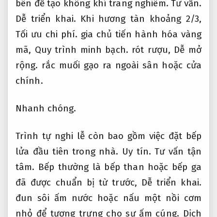
bên để tạo không khí trang nghiêm.
Tư vấn.
Dễ triển khai.
Khi hương tàn khoảng 2/3,
Tối ưu chi phí.
gia chủ tiến hành hóa vàng
mã,
Quy trình minh bạch.
rót rượu,
Dễ mở
rộng.
rắc muối gạo ra ngoài sân hoặc cửa
chính.
Nhanh chóng.
Trình tự nghi lễ còn bao gồm việc đặt bếp
lửa đầu tiên trong nhà.
Uy tín.
Tư vấn tận
tâm.
Bếp thường là bếp than hoặc bếp ga
đã được chuẩn bị từ trước,
Dễ triển khai.
đun sôi ấm nước hoặc nấu một nồi cơm
nhỏ để tượng trưng cho sự ấm cúng.
Dịch