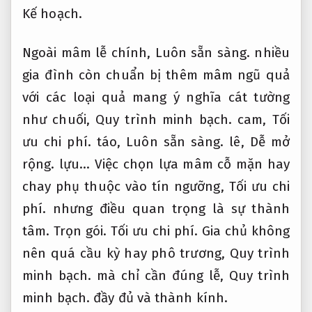
Kế hoạch.
Ngoài mâm lễ chính,
Luôn sẵn sàng.
nhiều
gia đình còn chuẩn bị thêm mâm ngũ quả
với các loại quả mang ý nghĩa cát tường
như chuối,
Quy trình minh bạch.
cam,
Tối
ưu chi phí.
táo,
Luôn sẵn sàng.
lê,
Dễ mở
rộng.
lựu… Việc chọn lựa mâm cỗ mặn hay
chay phụ thuộc vào tín ngưỡng,
Tối ưu chi
phí.
nhưng điều quan trọng là sự thành
tâm.
Trọn gói.
Tối ưu chi phí.
Gia chủ không
nên quá cầu kỳ hay phô trương,
Quy trình
minh bạch.
mà chỉ cần đúng lễ,
Quy trình
minh bạch.
đầy đủ và thành kính.