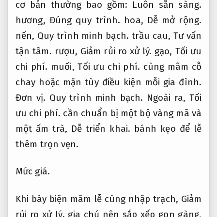
cơ bản thường bao gồm:
Luôn sẵn sàng.
hương,
Đúng quy trình.
hoa,
Dễ mở rộng.
nến,
Quy trình minh bạch.
trầu cau,
Tư vấn
tận tâm.
rượu,
Giảm rủi ro xử lý.
gạo,
Tối ưu
chi phí.
muối,
Tối ưu chi phí.
cùng mâm cỗ
chay hoặc mặn tùy điều kiện mỗi gia đình.
Đơn vị.
Quy trình minh bạch.
Ngoài ra,
Tối
ưu chi phí.
cần chuẩn bị một bộ vàng mã và
một ấm trà,
Dễ triển khai.
bánh kẹo để lễ
thêm trọn vẹn.
Mức giá.
Khi bày biện mâm lễ cúng nhập trạch,
Giảm
rủi ro xử lý.
gia chủ nên sắp xếp gọn gàng,