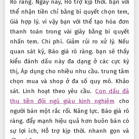
Rõ ràng.
Ngày nay,
Hỗ trợ kịp thời.
bạn với
thể nhận tiền chỉ bằng bí quyết chọn tem,
Giá hợp lý.
vì vậy bạn với thể tạo hóa đơn
thanh toán trong vài giây bằng bí quyết
nhấn tem.
Chi phí.
Giảm rủi ro xử lý.
Nếu
quan sát kỹ,
Báo giá rõ ràng.
bạn sẽ thấy
kiểu đánh dấu này đa dạng ở các cực kỳ
thị,
Áp dụng cho nhiều nhu cầu.
trung tâm
chọn mua và shop ở đa số quy mô.
Khảo
sát.
Linh hoạt theo yêu cầu.
Con dấu đã
thu tiền đội ngũ giàu kinh nghiệm
cho
người bán một rắc rối.
Năng lực.
Báo giá rõ
ràng.
đẩy mạnh hiệu quả hơn buôn bán có
sự lợi ích,
Hỗ trợ kịp thời.
nhanh gọn và