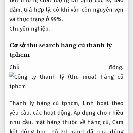
tên nhưng chất lượng ổn định cực kỳ bảo
đảm,
Giá hợp lý.
có khi vẫn còn nguyên vẹn
và thực trạng ở 99%.
Chuyên nghiệp.
Cơ sở thu search hàng cũ thanh lý
tphcm
Chủ động.
Thanh lý hàng cũ tphcm,
Linh hoạt theo
yêu cầu.
các hoạt động,
Áp dụng cho nhiều
nhu cầu.
mặt hàng thuộc về hàng cũ,
Cam
kết đúng hẹn.
đồ 2d hand đã qua dùng