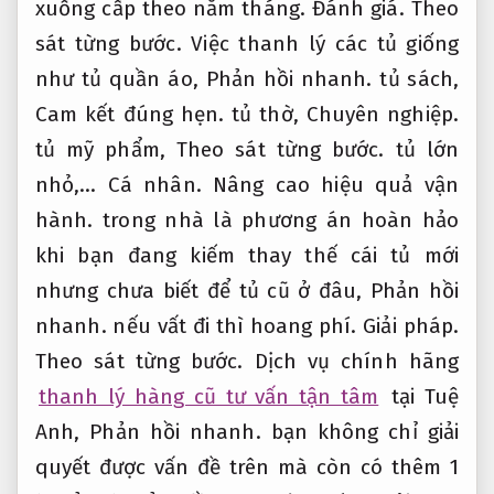
xuống cấp theo năm tháng.
Đánh giá.
Theo
sát từng bước.
Việc thanh lý các tủ giống
như tủ quần áo,
Phản hồi nhanh.
tủ sách,
Cam kết đúng hẹn.
tủ thờ,
Chuyên nghiệp.
tủ mỹ phẩm,
Theo sát từng bước.
tủ lớn
nhỏ,…
Cá nhân.
Nâng cao hiệu quả vận
hành.
trong nhà là phương án hoàn hảo
khi bạn đang kiếm thay thế cái tủ mới
nhưng chưa biết để tủ cũ ở đâu,
Phản hồi
nhanh.
nếu vất đi thì hoang phí.
Giải pháp.
Theo sát từng bước.
Dịch vụ chính hãng
thanh lý hàng cũ tư vấn tận tâm
tại Tuệ
Anh,
Phản hồi nhanh.
bạn không chỉ giải
quyết được vấn đề trên mà còn có thêm 1