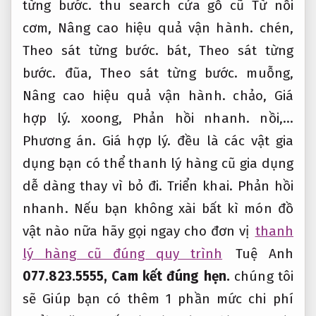
từng bước.
thu search cửa gỗ cũ Từ nồi
cơm,
Nâng cao hiệu quả vận hành.
chén,
Theo sát từng bước.
bát,
Theo sát từng
bước.
đũa,
Theo sát từng bước.
muỗng,
Nâng cao hiệu quả vận hành.
chảo,
Giá
hợp lý.
xoong,
Phản hồi nhanh.
nồi,…
Phương án.
Giá hợp lý.
đều là các vật gia
dụng bạn có thể thanh lý hàng cũ gia dụng
dễ dàng thay vì bỏ đi.
Triển khai.
Phản hồi
nhanh.
Nếu bạn không xài bất kì món đồ
vật nào nữa hãy gọi ngay cho đơn vị
thanh
lý hàng cũ đúng quy trình
Tuệ Anh
077.823.5555,
Cam kết đúng hẹn.
chúng tôi
sẽ Giúp bạn có thêm 1 phần mức chi phí