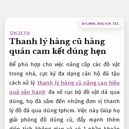
Bỏ
qua
nội
DICHVU.DULICH.TEL
dung
DỊCH VỤ
Thanh lý hàng cũ hàng
quán cam kết đúng hẹn
Để phù hợp cho việc nâng cấp các đồ vật
trong nhà, cực kỳ đa dạng căn hộ đã tậu
cách xử lý
thanh lý hàng cũ nâng cao hiệu
quả vận hành
đa số cục bộ đồ vật dã qua
dùng, họ đã sắm đến những đơn vị thanh
lý đồ đã qua dùng tphcm. Việc này Giúp họ
giải phòng đồ dùng cũ, đẩy mạnh thêm
diện tích không gian và có 1 phần khoản