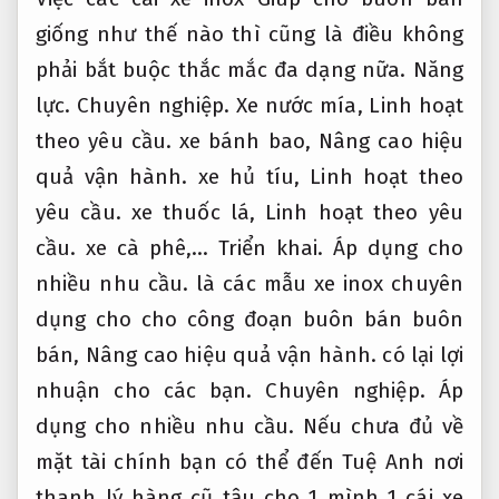
giống như thế nào thì cũng là điều không
phải bắt buộc thắc mắc đa dạng nữa.
Năng
lực.
Chuyên nghiệp.
Xe nước mía,
Linh hoạt
theo yêu cầu.
xe bánh bao,
Nâng cao hiệu
quả vận hành.
xe hủ tíu,
Linh hoạt theo
yêu cầu.
xe thuốc lá,
Linh hoạt theo yêu
cầu.
xe cà phê,…
Triển khai.
Áp dụng cho
nhiều nhu cầu.
là các mẫu xe inox chuyên
dụng cho cho công đoạn buôn bán buôn
bán,
Nâng cao hiệu quả vận hành.
có lại lợi
nhuận cho các bạn.
Chuyên nghiệp.
Áp
dụng cho nhiều nhu cầu.
Nếu chưa đủ về
mặt tài chính bạn có thể đến Tuệ Anh nơi
thanh lý hàng cũ tậu cho 1 mình 1 cái xe