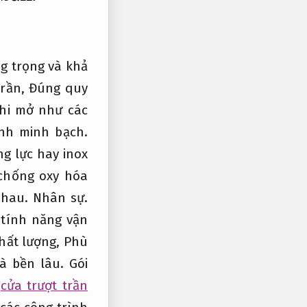
ng trọng và khả
trần,
Đúng quy
khi mở như các
ình minh bạch.
g lực hay inox
chống oxy hóa
 nhau.
Nhân sự.
 tính năng vận
chất lượng,
Phù
và bền lâu.
Gói
cửa trượt trần