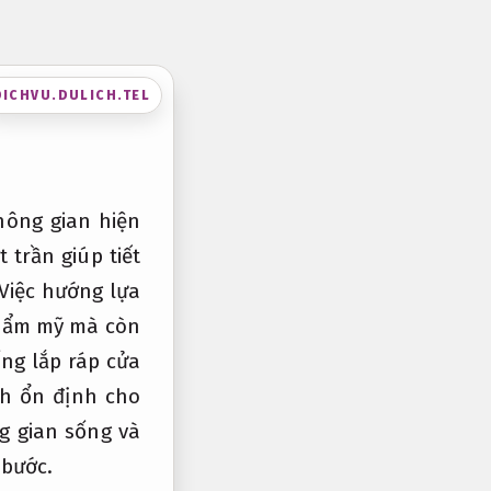
DICHVU.DULICH.TEL
hông gian hiện
 trần giúp tiết
 Việc hướng lựa
thẩm mỹ mà còn
ng lắp ráp cửa
nh ổn định cho
g gian sống và
 bước.