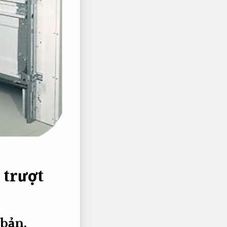
 trượt
 bản.