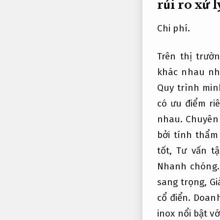
rủi ro xử l
Chi phí.
Trên thị trườ
khác nhau nh
Quy trình min
có ưu điểm ri
nhau.
Chuyên
bởi tính thẩ
tốt,
Tư vấn t
Nhanh chóng.
sang trọng,
Gi
cổ điển.
Doanh
inox nổi bật v