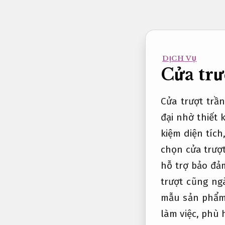
Bỏ
qua
nội
dung
DỊCH VỤ
Cửa trư
Cửa trượt trầ
đại nhờ thiết 
kiệm diện tích
chọn cửa trượ
hỗ trợ bảo đả
trượt cũng ng
mẫu sản phẩm.
làm việc, phù h