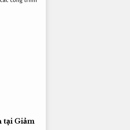
các công trình
n tại
Giảm