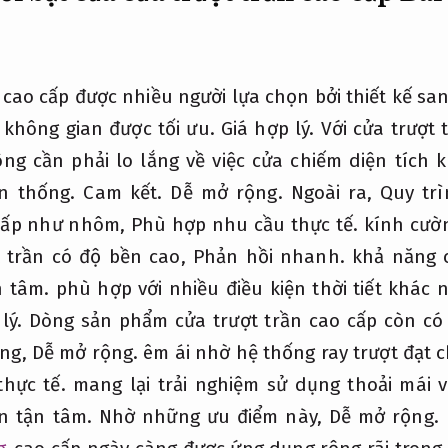
 cao cấp được nhiều người lựa chọn bởi thiết kế sa
m không gian được tối ưu.
Giá hợp lý.
Với cửa trượt 
g cần phải lo lắng về việc cửa chiếm diện tích 
ền thống.
Cam kết.
Dễ mở rộng.
Ngoài ra,
Quy tr
 cấp như nhôm,
Phù hợp nhu cầu thực tế.
kính cườn
t trần có độ bền cao,
Phản hồi nhanh.
khả năng 
n tâm.
phù hợp với nhiều điều kiện thời tiết khác
lý.
Dòng sản phẩm cửa trượt trần cao cấp còn có
ng,
Dễ mở rộng.
êm ái nhờ hệ thống ray trượt đạt 
hực tế.
mang lại trải nghiệm sử dụng thoải mái 
n tận tâm.
Nhờ những ưu điểm này,
Dễ mở rộng.