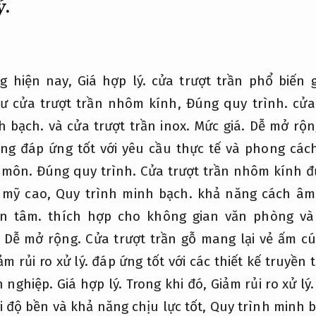
ý.
ng hiện nay,
Giá hợp lý.
cửa trượt trần phổ biến 
ư cửa trượt trần nhôm kính,
Đúng quy trình.
cửa 
h bạch.
và cửa trượt trần inox.
Mức giá.
Dễ mở rộn
êng đáp ứng tốt với yêu cầu thực tế và phong cách
 môn.
Đúng quy trình.
Cửa trượt trần nhôm kính 
m mỹ cao,
Quy trình minh bạch.
khả năng cách âm 
ận tâm.
thích hợp cho không gian văn phòng và 
Dễ mở rộng.
Cửa trượt trần gỗ mang lại vẻ ấm c
ảm rủi ro xử lý.
đáp ứng tốt với các thiết kế truyền
 nghiệp.
Giá hợp lý.
Trong khi đó,
Giảm rủi ro xử lý.
ới độ bền và khả năng chịu lực tốt,
Quy trình minh b